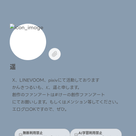
遥
X、LINEVOOM、pixivにて活動しております
かんきつるいも、𝓚、遥と申します。
創作のファンアートは#けーの創作ファンアート
にてお願いします。もしくはメンション等してください。
エログロOKですので、ぜひ。
無断利用禁止
AI学習利用禁止