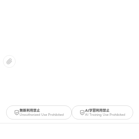
無断利用禁止
AI学習利用禁止
Unauthorized Use Prohibited
AI Training Use Prohibited