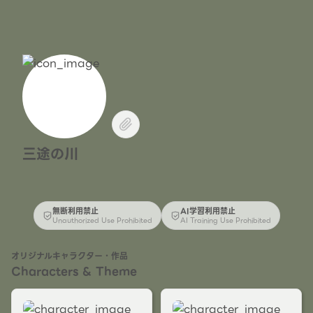
三途の川
無断利用禁止
AI学習利用禁止
Unauthorized Use Prohibited
AI Training Use Prohibited
オリジナルキャラクター・作品
Characters & Theme