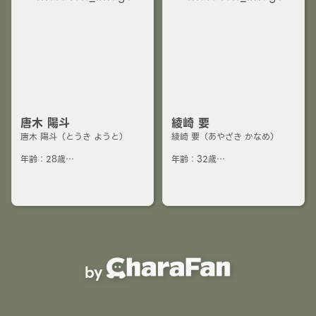
唐木 陽斗
綾崎 要
唐木 陽斗（とうき ようと）
綾崎 要（あやざき かなめ）
年齢：28歳
年齢：32歳
身長：179cm
身長：200cm
体重：62kg
体重：90kg
職業：詐欺師
職業：保育士
一人称：表→私 裏→俺
一人称：私
二人称：表→貴方 裏→お前
二人称：あなた
❤️金 煮物 綾崎
❤️肉 子供
💔散財 金をくれない奴
💔きのこ 過激すぎる言葉
表では紳士的な態度だが、実は
子供と家族以外に敬語。優しく
by
腹黒で性格が悪い。お金が大好
てノリが良い。人の気持ちを感
きでお金を貰えるならなんでも
じ取ることが得意でパーフェク
できる。不幸せそう、頭か弱そ
トコミュニケーションを取れる
う、流されやすそうな人をター
ため、大体の人に好かれてい