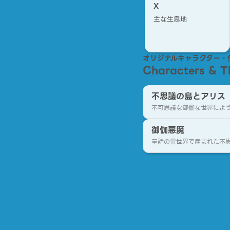
X
主な生息地
オリジナルキャラクター・
Characters & 
不思議の島とアリス
不可思議な御伽な世界によ
御伽悪魔
童話の異世界で産まれた不