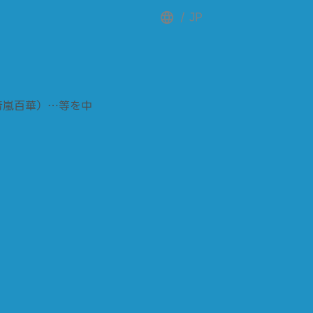
/
JP
青嵐百華）…等を中