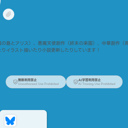
議の島とアリス）、悪魔天使創作（終末の楽園）、中華創作（
たりイラスト描いたり小説更新したりしています！
無断利用禁止
AI学習利用禁止
Unauthorized Use Prohibited
AI Training Use Prohibited