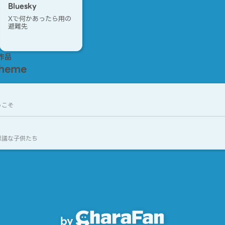
Bluesky
Xで何かあったら用の
避難先
作品
Theme
うこそ
思議な子供たち
by