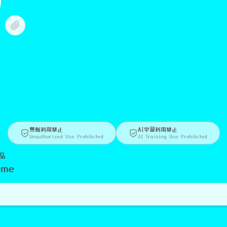
無断利用禁止
AI学習利用禁止
Unauthorized Use Prohibited
AI Training Use Prohibited
品
eme