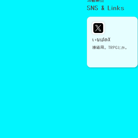
活動拠点
SNS & Links
いなばのX
連絡用。TRPGとか。