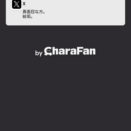
X
真面目な方。
絵垢。
by