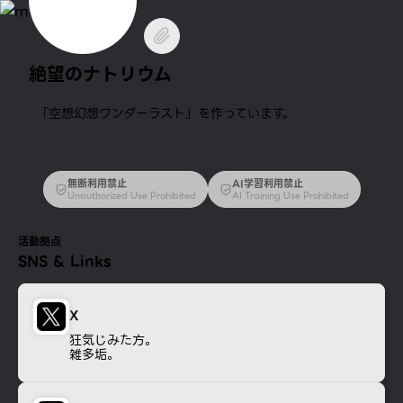
絶望のナトリウム
「空想幻想ワンダーラスト」を作っています。
無断利用禁止
AI学習利用禁止
Unauthorized Use Prohibited
AI Training Use Prohibited
活動拠点
SNS & Links
X
狂気じみた方。
雑多垢。