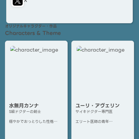
X
オリジナルキャラクター・作品
Characters & Theme
水無月カンナ
ユーリ・アヴェリン
S級ドクターの剣士
サイキドクター専門医
穏やかでおっとりした性格
エリート医師の青年
温厚で寛容
とても賢く博識
礼儀正しく親切
辛辣で毒舌
ぼんやりとしていて少し危うい
なんだかんだ優しくて面倒見が