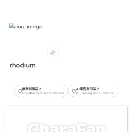
rhodium
無断利用禁止
AI学習利用禁止
Unauthorized Use Prohibited
AI Training Use Prohibited