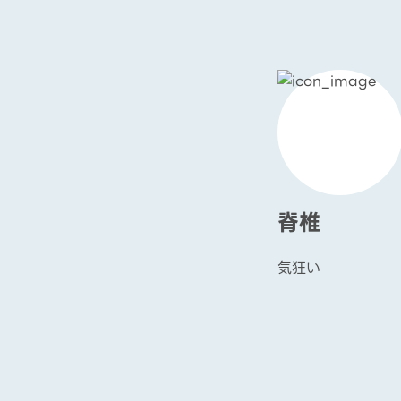
脊椎
気狂い