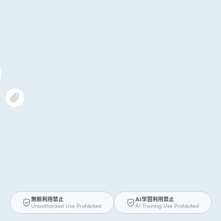
無断利用禁止
AI学習利用禁止
Unauthorized Use Prohibited
AI Training Use Prohibited