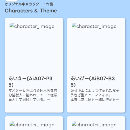
オリジナルキャラクター・作品
Characters & Theme
あいえー(AiA07-P3
あいびー(AiB07-B3
5)
5)
マスターと呼ばれる個人店を営
ある博士によって作られた双子
む猫獣人に拾われ、そこで従業
うさぎ型ヒューマノイド。
員として居候している。
本来は常にIAと一緒に行動をす
自分のことを可愛いと思い込ん
るが、何者かにIAを攫われて以
でいる。
来ひとりで日々している。
頭に大きなリボンはマスターの
得意の情報処理能力を活かしIA
プレゼント。
の行方を追っている。
また髪を束ねるリボンが1つ、し