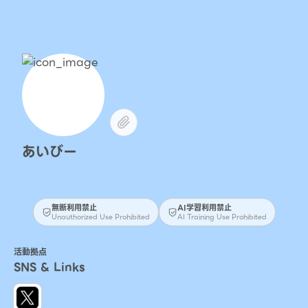
あいびー
無断利用禁止
AI学習利用禁止
Unauthorized Use Prohibited
AI Training Use Prohibited
活動拠点
SNS & Links