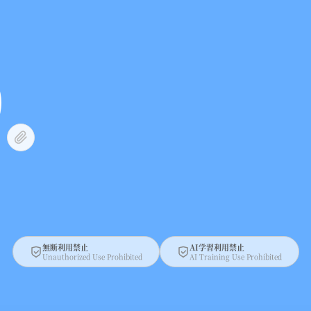
無断利用禁止
AI学習利用禁止
Unauthorized Use Prohibited
AI Training Use Prohibited