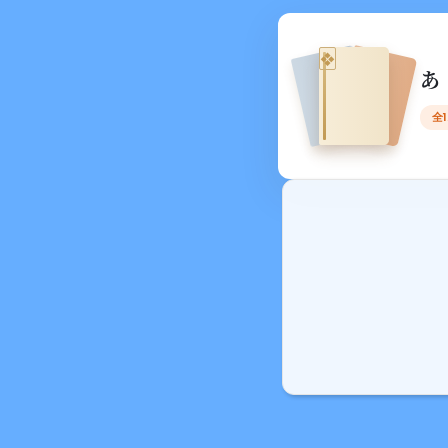
❖
あ
全