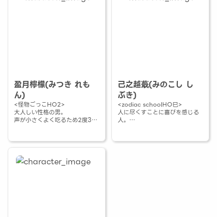
盈月檸檬(みつき れも
己之越蕺(みのこし し
ん)
ぶき)
<怪物ごっこHO2>
<zodiac schoolHO巳>
大人しい性格の男。
人に尽くすことに喜びを感じる
声が小さくよく吃るため2度3度
人。
聞き返される。
自分より他人優先で仲間の素敵
お姉ちゃんが大好き。
なところを見て応援したい。
「私、己之越蕺と申します。」
「