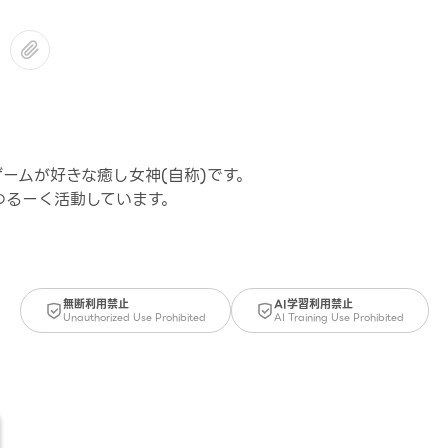
ームが好きな癒し女神(自称)です。
ゆるーく活動しています。
無断利用禁止
AI学習利用禁止
Unauthorized Use Prohibited
AI Training Use Prohibited