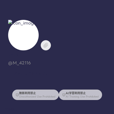
ﾏﾊﾏﾊ
@M_42116
リア友にばれたくない。
無断利用禁止
AI学習利用禁止
Unauthorized Use Prohibited
AI Training Use Prohibited
活動拠点