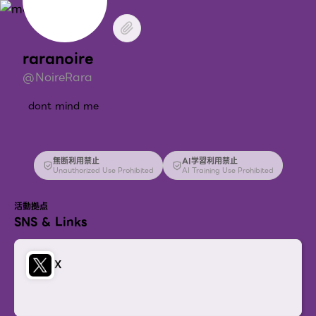
raranoire
@NoireRara
dont mind me
無断利用禁止
AI学習利用禁止
Unauthorized Use Prohibited
AI Training Use Prohibited
活動拠点
SNS & Links
X