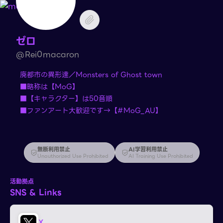
ゼロ
@Rei0macaron
廃都市の異形達／Monsters of Ghost town
■略称は【MoG】
■【キャラクター】は50音順
■ファンアート大歓迎です→【#MoG_AU】
無断利用禁止
AI学習利用禁止
Unauthorized Use Prohibited
AI Training Use Prohibited
活動拠点
SNS & Links
X