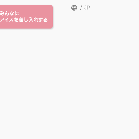
/
JP
みんな
に
アイス
を差し入れする