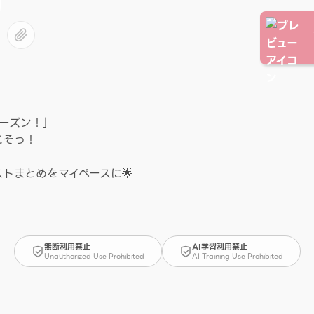
ーズン！｣
こそっ！
トまとめをマイペースに🌟
無断利用禁止
AI学習利用禁止
Unauthorized Use Prohibited
AI Training Use Prohibited