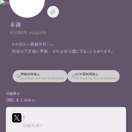
未遂
@SINAN_maga96
その辺の一般創作狂い。
内容は不定期に更新、または非公開にすることもあります。
無断利用禁止
AI学習利用禁止
Unauthorized Use Prohibited
AI Training Use Prohibited
活動拠点
SNS & Links
X
自創作語り