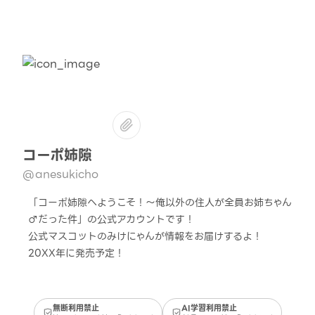
コーポ姉隙
@anesukicho
「コーポ姉隙へようこそ！～俺以外の住人が全員お姉ちゃん
♂だった件」の公式アカウントです！
公式マスコットのみけにゃんが情報をお届けするよ！
20XX年に発売予定！
無断利用禁止
AI学習利用禁止