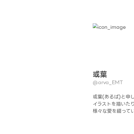
或葉
@arva_EMT
或葉(あるば)と申
イラストを描いた
様々な愛を綴って