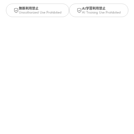
無断利用禁止
AI学習利用禁止
Unauthorized Use Prohibited
AI Training Use Prohibited