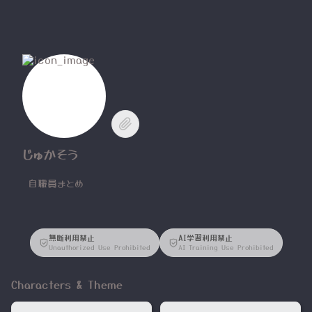
じゅかそう
自職員まとめ
無断利用禁止
AI学習利用禁止
Unauthorized Use Prohibited
AI Training Use Prohibited
Characters & Theme