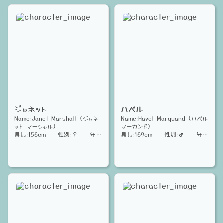
ジャネット
ハベル
Name:Janet Marshall（ジャネ
Name:Havel Marquand（ハベル
ット マーシャル）
マーカンド）
身長:156cm 性別:♀ 年
身長:169cm 性別:♂ 年
齢:16
齢:16
Date:リグロル街住人。本作退廃
Date:リグロル街住人。メカニッ
都市側主人公。こう見えて馬鹿
ク少年、フレンドリーでわんぱくな
力。ハベルとアデルの幼馴染兼親
性格をしている。ジャネットが連れ
友。ゴーグルと顔文字パッチを3
ている惑星さんを直した人。星さん
人で揃えようと提案し、実行した
もちょっと直した。口癖は「オレっ
人。
て天才だから!」
♡親友たち、お揃いのもの、リグ
♡機械いじり、親友たち、遊ぶこ
ロル街
と