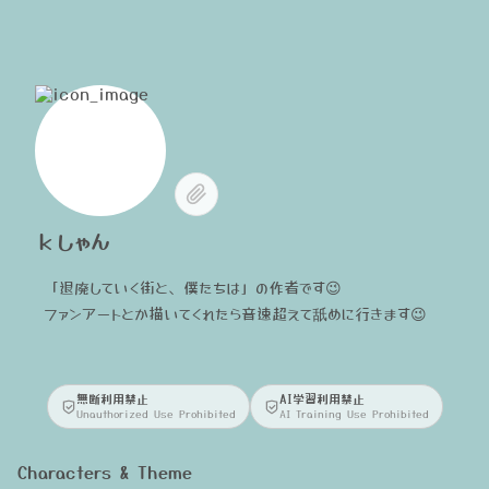
ｋしゃん
「退廃していく街と、僕たちは」の作者です😉
ファンアートとか描いてくれたら音速超えて舐めに行きます😉
無断利用禁止
AI学習利用禁止
Unauthorized Use Prohibited
AI Training Use Prohibited
Characters & Theme