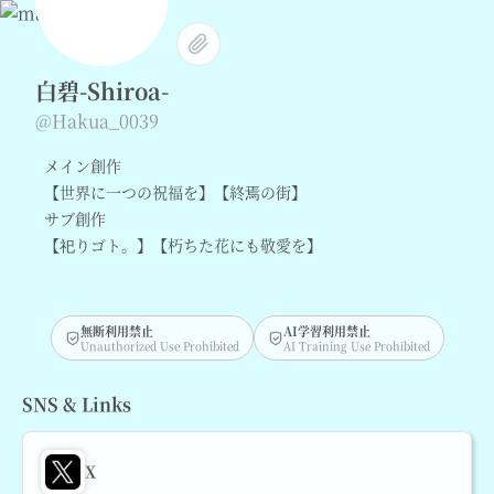
白碧-Shiroa-
@Hakua_0039
メイン創作
【世界に一つの祝福を】【終焉の街】
サブ創作
【祀りゴト。】【朽ちた花にも敬愛を】
無断利用禁止
AI学習利用禁止
Unauthorized Use Prohibited
AI Training Use Prohibited
SNS & Links
X