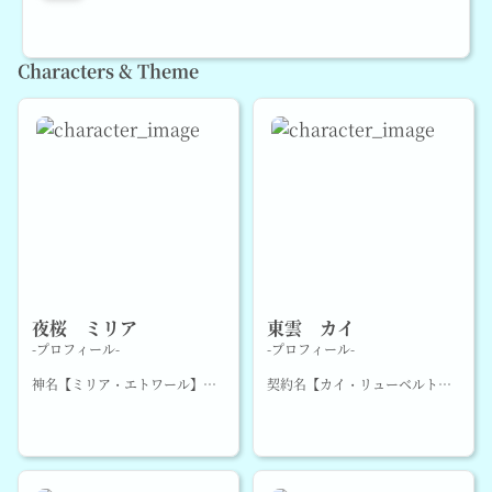
Characters & Theme
夜桜 ミリア
東雲 カイ
-プロフィール-
-プロフィール-
神名【ミリア・エトワール】
契約名【カイ・リューベルト】
和名【夜桜 透花】
性別：男
性別:女
年齢：16～18
年齢：16～18
身長:165～167㎝
身長:155～160㎝
種族：鬼神(死神)
種族：天使…？