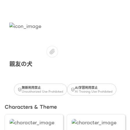
親友の犬
無断利用禁止
AI学習利用禁止
Unauthorized Use Prohibited
AI Training Use Prohibited
Characters & Theme