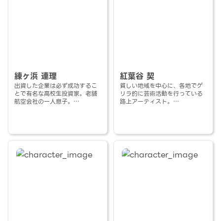
練ヶ浜 連理
紅葉谷 契
出資した企業は必ず成功するこ
貧しい地域を中心に、各地でゲ
とで有名な高校生投資家。老舗
リラ的に芸術活動を行っている
航空会社の一人息子。
路上アーティスト。
出で立ちから冷たく見られるこ
主には現地で拾ったものを材料
とも多いが、実際は純粋で誠実
にした像の製作を行っており、
なお節介焼き。
物好きたちの間で大変高値で取
何かとすぐ金を出そうとする。
引されるらしい。
守銭奴ではない。
本人は無邪気で暴走がちな世間
知らず。美しいモノが好き。
本当の名前は秋神種たから。