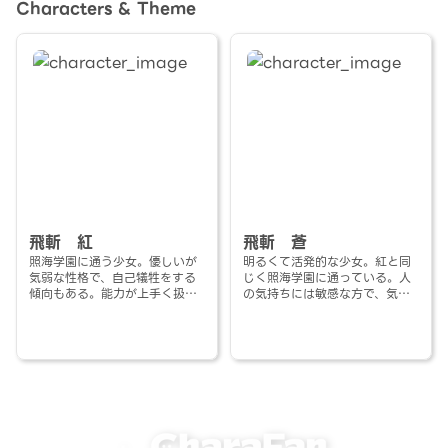
Characters & Theme
飛斬 紅
飛斬 蒼
照海学園に通う少女。優しいが
明るくて活発的な少女。紅と同
気弱な性格で、自己犠牲をする
じく照海学園に通っている。人
傾向もある。能力が上手く扱え
の気持ちには敏感な方で、気配
ず、それゆえの体験から、今は
りもできるタイプである。ムー
あまり人と関わるのが得意じゃ
ドメーカー的存在。
ない。