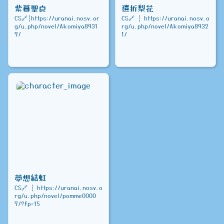
紫暮聖良
遺折梨花
CS🔗┆https://uranai.nosv.or
CS🔗 ┆ https://uranai.nosv.o
g/u.php/novel/Akomiya8931
rg/u.php/novel/Akomiya8932
7/
1/
夢想結虹
CS🔗 ┆ https://uranai.nosv.o
rg/u.php/novel/pomme0000
7/?fp=15