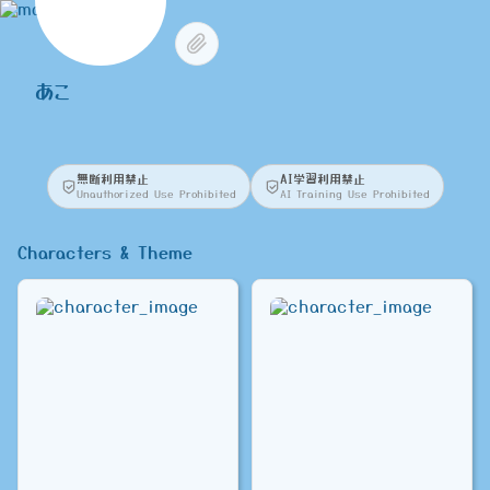
あこ
無断利用禁止
AI学習利用禁止
Unauthorized Use Prohibited
AI Training Use Prohibited
Characters & Theme