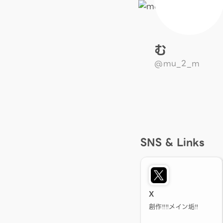
む
@mu_2_m
SNS & Links
X
創作‼️‼️メイン垢‼️