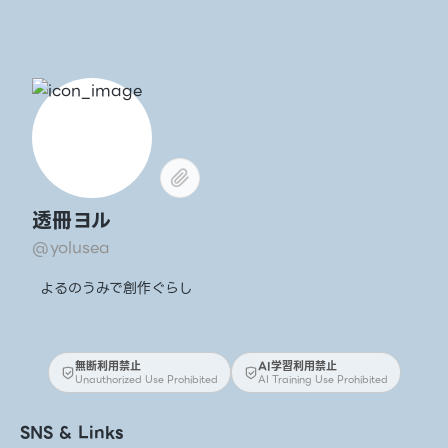
透冊ヨル
@yolusea
よるのうみで創作ぐらし
無断利用禁止
AI学習利用禁止
Unauthorized Use Prohibited
AI Training Use Prohibited
SNS & Links