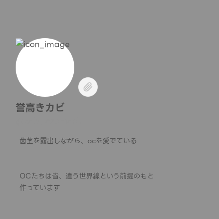
誉高きカビ
@kabi_ozomashi
歯茎を露出しながら、ocを愛でている
OCたちは皆、違う世界線という前提のもと
作っています