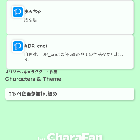
まみちゃ
創論垢
#DR_cnct
自創論、DR_cnctのｷｬﾗ纏めやその他諸々が見れま
す。
オリジナルキャラクター・作品
Characters & Theme
ｺﾛｼｱｲ企画参加ｷｬﾗ纏め
by