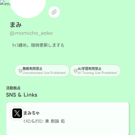
まみ
@mamicha_eaka
ｷｬﾗ纏め。随時更新します💪
無断利用禁止
AI学習利用禁止
Unauthorized Use Prohibited
AI Training Use Prohibited
活動拠点
SNS & Links
まみちゃ
ｲﾒﾛﾝ&ｵﾘﾛﾝ 兼 創論 垢