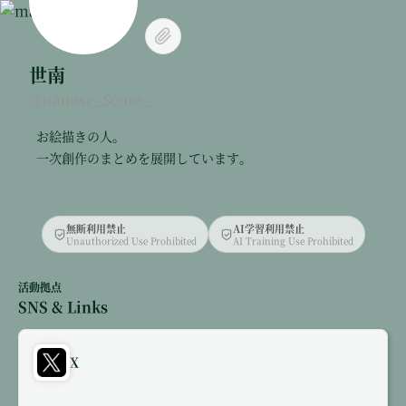
世南
@nanase_Score_
お絵描きの人。
一次創作のまとめを展開しています。
無断利用禁止
AI学習利用禁止
Unauthorized Use Prohibited
AI Training Use Prohibited
活動拠点
SNS & Links
X