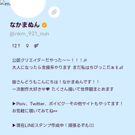
なかまぬん
@nkm_921_nun
12↑ ♀ ⚤
公認クリエイターだやった〜〜！！！🎉
大人になったら支援系やります まだ私はちびっこだぁ🍼👶
皆さんどうもこんにちは！なかまぬんです！！
一次創作大好き🫶💖 たくさん描いて世界観まとめます
▶Pixiv、Twitter、ポイピク…その他サイトもやってます！
お気軽に覗いてみてね👀
▶現在LINEスタンプ作成中！頑張るぞ💪❤‍🔥