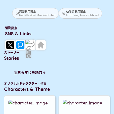
無断利用禁止
AI学習利用禁止
Unauthorized Use Prohibited
AI Training Use Prohibited
活動拠点
SNS & Links
ストーリー
Stories
NSFW
ORIGINAL STORY
あらすじを読む
❖
オリジナルキャラクター・作品
「 ｾ界 』
Characters & Theme
/ ｶｲ説 .