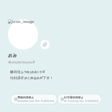
おみ
@onomimonoV
御月見ふうゆ(おみ)です
ｳｵｵｵ設定まとめるのが下手！
無断利用禁止
AI学習利用禁止
Unauthorized Use Prohibited
AI Training Use Prohibited