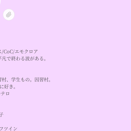
/CoC/エモクロア
平凡で終わる波がある。
習村、学生もの。因習村。
特に好き。
静テロ
子
フツイン