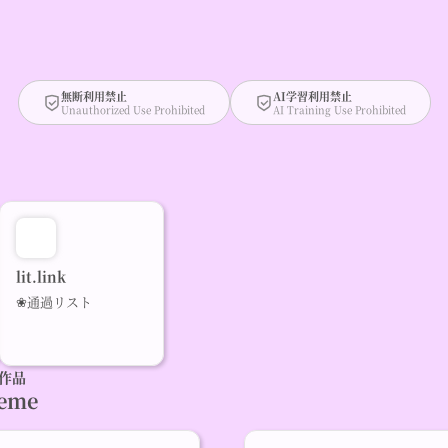
無断利用禁止
AI学習利用禁止
Unauthorized Use Prohibited
AI Training Use Prohibited
lit.link
❀通過リスト
作品
heme