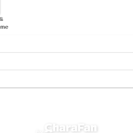
品
eme
by