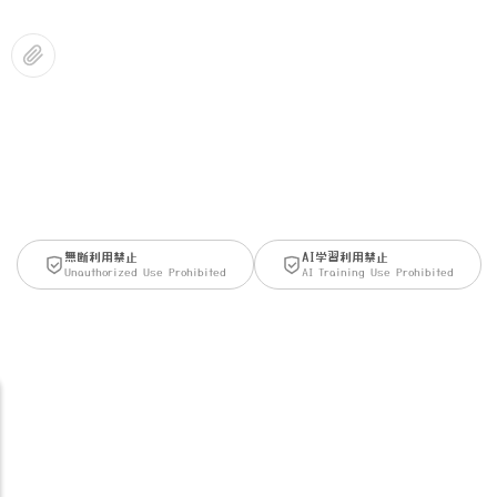
無断利用禁止
AI学習利用禁止
Unauthorized Use Prohibited
AI Training Use Prohibited