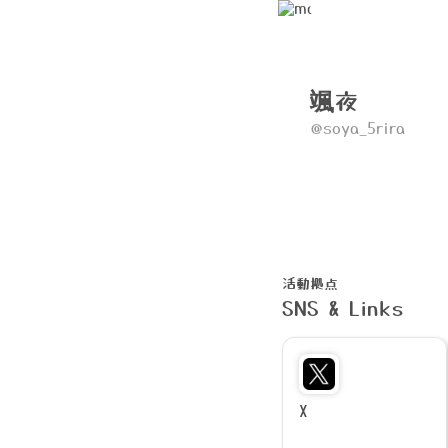
颯夜
@soya_5rira
活動拠点
SNS & Links
X