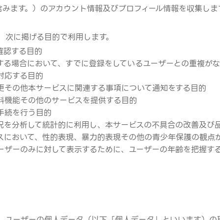
Ｓを含みます。）のアカウント情報及びプロフィール情報を収集しま
、次に掲げる目的で利用します。
確認する目的
する場合において、すでに登録をしているユーザーとの重複が
対応する目的
更その他本サービスに関連する事項について通知をする目的
料機能その他のサービスを提供する目的
手続を行う目的
況を分析して統計的に利用し、本サービスの不具合の改善及び
スにおいて、性的表現、暴力的表現その他の青少年保護の観点
ーザーのみに対して表示するために、ユーザーの年齢を把握す
、ユーザーの個人データ（以下「個人データ」といいます）の