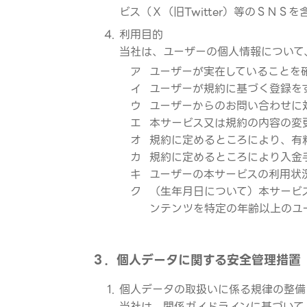
ビス（Ｘ（旧Twitter）等のＳＮ
利用目的
当社は、ユーザーの個人情報について
ア
ユーザーが実在していることを
イ
ユーザーが規約に基づく登録を
ウ
ユーザーからのお問い合わせに
エ
本サービス又は規約の内容の変
オ
規約に定めるところにより、有
カ
規約に定めるところにより入金
キ
ユーザーの本サービスの利用状
ク
（生年月日について）本サービ
ンテンツを特定の年齢以上のユ
３．個人データに関する安全管理措置
個人データの取扱いに係る規律の整備
当社は、関係ガイドラインに基づいて